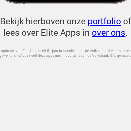
Bekijk hierboven onze
portfolio
of
lees over Elite Apps in
over ons
.
 oprichter van EliteApps heeft 5+ jaar in loondienst bij de Volksbank N.V. aan deze
gewerkt. EliteApps heeft deze apps niet in opdracht van de Volksbank N.V. gemaakt